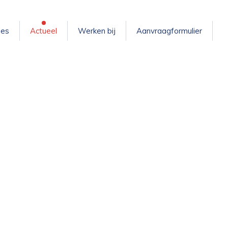
ies
Actueel
Werken bij
Aanvraagformulier