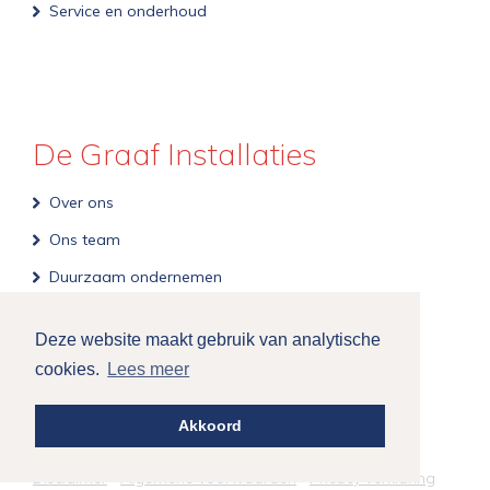
Service en onderhoud
De Graaf Installaties
Over ons
Ons team
Duurzaam ondernemen
Werkwijze
Deze website maakt gebruik van analytische
Certificaten
cookies.
Lees meer
Virtuele showroom
Akkoord
Copyright
© De Graaf Installaties |
Disclaimer
Algemene voorwaarden
Pricacy verklaring